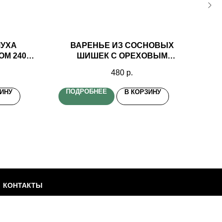
МУХА
ВАРЕНЬЕ ИЗ СОСНОВЫХ
Д
ОМ 240ГР
ШИШЕК С ОРЕХОВЫМ
АБ
НИК
АССОРТИ 240ГР ТАЕЖНЫЙ
480
р.
ТАЙНИК
ПОДРОБНЕЕ
П
ЗИНУ
В КОРЗИНУ
КОНТАКТЫ