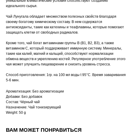
уникальные климатические условия способствуют созданию
идеального сырья.
Чай Лунугала обладает множеством полезных свойств благодаря
своему богатому химическому составу. В нем содержатся
антиоксиданты, такие как катехины и теафлавины, которые помогают
защищать клетки от свободных радикалов.
Кроме того, чай богат витаминами группы B (B1, B2, B3), а также
витамином C, который поддерживает иммунную систему. Минералы,
такие как калий, магний и кальций, способствуют нормализации
обмена веществ и укреплению костей. Регулярное употребление этого
чая может улучшить пищеварение и снизить уровень стресса.
Способ приготовления: 1гр. на 100 мл воды t 95°C. Время заваривания
5-6 мин.
Ароматизация: Без ароматизации
Добавки: Без добавок
Состав: Чёрный чай
Назначение: Чай тонизирующий
Weight: 50 g
ВАМ МОЖЕТ ПОНРАВИТЬСЯ