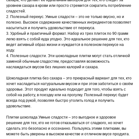
сахара, что делает ее идеальным выбором для тех, кто следит за
уровнем сахара в крови или просто стремится сократить потребление
сладостей.
2. Полезный перекус. Умные сладости – это не только вкусно, но и
полезно. Высокое содержание качественных ингредиентов позволяет
насытиться и получить удовольствие от перекуса.
3. Удобный и практичный формат. Набор из трех плиток по 90 грамм
легко взять с собой куда угодно. Это идеальное решение для тех, кто
ведет активный образ жизни и нуждается в полезном перекусе на
ходу.
4. Полезные сладости. Эти шоколадные плитки могут стать отличной
заменой обычным сладостям, предоставляя возможность
наслаждаться вкусом без лишних калорий и сахара.
Шоколадная плитка без сахара – это прекрасный вариант для тех, кто
хочет насладиться натуральным вкусом и при этом заботиться о своём
здоровье. Этот продукт идеально подходит для того, чтобы взять с
собой на работу, в поездку или на прогулку. Полезный перекус будет
всегда под рукой, позволяя быстро утолить голод и получить
удовольствие.
Плитки шоколада Умные сладости – это выгодное и здоровое
решение для тех, кто не готов отказываться от сладкого, но хочет
сделать это безопасно и осознанно. Пользуясь этими плитками, вы
можете быть уверены в высоком качестве и отличном вкусе продукта.