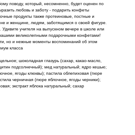
ому поводу, который, несомненно, будет оценен по
ыразить любовь и заботу - подарить конфеты
очные продукты также протеиновые, постные и
чине и женщине, людям, заботящимся о своей фигуре.
 Удивите учителя на выпускном вечере в школе или
с нашими великолепными подарочными конфетами!
сти, но и нежные моменты воспоминаний об этом
миум класса
цельное; шоколадная глазурь (сахар, какао-масло,
цитин подсолнечный); мед натуральный; ядро кешью;
очное, ягоды клюквы); пастила облепиховая (пюре
астила черничная (пюре яблочное, ягоды черники);
овая; экстракт яблока натуральный; сахар