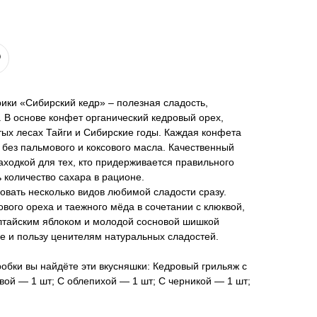
ики «Сибирский кедр» – полезная сладость,
 В основе конфет органический кедровый орех,
тых лесах Тайги и Сибирские годы. Каждая конфета
без пальмового и коксового масла. Качественный
аходкой для тех, кто придерживается правильного
 количество сахара в рационе.
вать несколько видов любимой сладости сразу.
вого ореха и таежного мёда в сочетании с клюквой,
алтайским яблоком и молодой сосновой шишкой
е и пользу ценителям натуральных сладостей.
обки вы найдёте эти вкусняшки: Кедровый грильяж с
вой — 1 шт; С облепихой — 1 шт; С черникой — 1 шт;