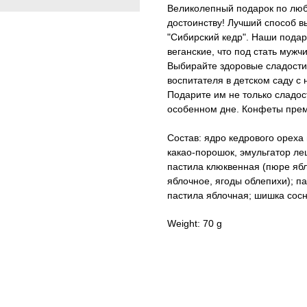
Великолепный подарок по люб
достоинству! Лучший способ в
"Сибирский кедр". Наши подар
веганские, что под стать муж
Выбирайте здоровые сладости.
воспитателя в детском саду 
Подарите им не только сладо
особенном дне. Конфеты пре
Состав: ядро кедрового ореха 
какао-порошок, эмульгатор ле
пастила клюквенная (пюре ябл
яблочное, ягоды облепихи); п
пастила яблочная; шишка сосн
Weight: 70 g