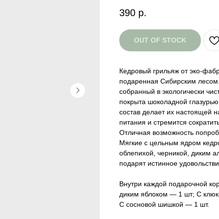
390
р.
OUT OF STOCK
Кедровый грильяж от эко-фабр
подаренная Сибирским лесом.
собранный в экологически чис
покрыта шоколадной глазурью 
состав делает их настоящей н
питания и стремится сократить
Отличная возможность попробо
Мягкие с цельным ядром кедро
облепихой, черникой, диким 
подарят истинное удовольстви
Внутри каждой подарочной кор
диким яблоком — 1 шт; С клюк
С сосновой шишкой — 1 шт.