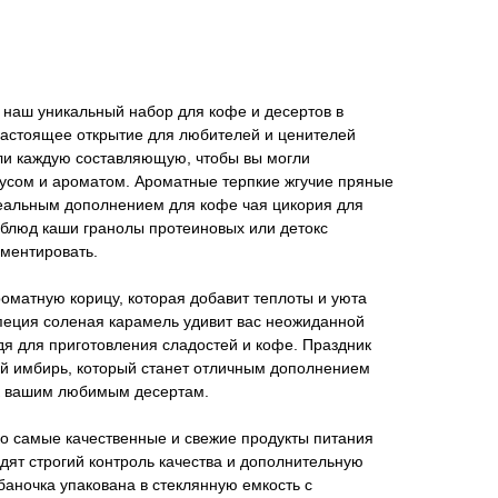
аш уникальный набор для кофе и десертов в
настоящее открытие для любителей и ценителей
и каждую составляющую, чтобы вы могли
усом и ароматом. Ароматные терпкие жгучие пряные
деальным дополнением для кофе чая цикория для
 блюд каши гранолы протеиновых или детокс
иментировать.
роматную корицу, которая добавит теплоты и уюта
пеция соленая карамель удивит вас неожиданной
я для приготовления сладостей и кофе. Праздник
ый имбирь, который станет отличным дополнением
и к вашим любимым десертам.
о самые качественные и свежие продукты питания
дят строгий контроль качества и дополнительную
аночка упакована в стеклянную емкость с