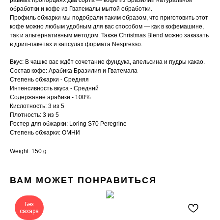
равных пропорциях два сорта — кофе из Бразилии натуральной
обработки и кофе из Гватемалы мытой обработки.
Профиль обжарки мы подобрали таким образом, что приготовить этот
кофе можно любым удобным для вас способом — как в кофемашине,
так и альтернативным методом. Также Christmas Blend можно заказать
в дрип-пакетах и капсулах формата Nespresso.
Вкус: В чашке вас ждёт сочетание фундука, апельсина и пудры какао.
Состав кофе: Арабика Бразилия и Гватемала
Степень обжарки - Средняя
Интенсивность вкуса - Средний
Содержание арабики - 100%
Кислотность: 3 из 5
Плотность: 3 из 5
Ростер для обжарки: Loring S70 Peregrine
Cтепень обжарки: ОМНИ
Weight: 150 g
ВАМ МОЖЕТ ПОНРАВИТЬСЯ
Без
сахара