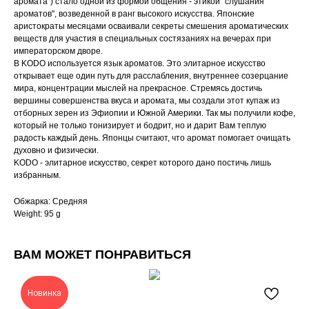
аромата") стало одной из формой общения - этикой "слушания
ароматов", возведенной в ранг высокого искусства. Японские
аристократы месяцами осваивали секреты смешения ароматических
веществ для участия в специальных состязаниях на вечерах при
императорском дворе.
В KODO используется язык ароматов. Это элитарное искусство
открывает еще один путь для расслабления, внутреннее созерцание
мира, концентрации мыслей на прекрасное. Стремясь достичь
вершины совершенства вкуса и аромата, мы создали этот купаж из
отборных зерен из Эфиопии и Южной Америки. Так мы получили кофе,
который не только тонизирует и бодрит, но и дарит Вам теплую
радость каждый день. Японцы считают, что аромат помогает очищать
духовно и физически.
KODO - элитарное искусство, секрет которого дано постичь лишь
избранным.
Обжарка: Средняя
Weight: 95 g
ВАМ МОЖЕТ ПОНРАВИТЬСЯ
Новинка