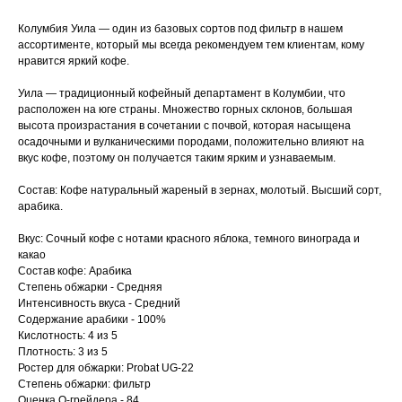
Колумбия Уила — один из базовых сортов под фильтр в нашем
ассортименте, который мы всегда рекомендуем тем клиентам, кому
нравится яркий кофе.
Уила — традиционный кофейный департамент в Колумбии, что
расположен на юге страны. Множество горных склонов, большая
высота произрастания в сочетании с почвой, которая насыщена
осадочными и вулканическими породами, положительно влияют на
вкус кофе, поэтому он получается таким ярким и узнаваемым.
Состав: Кофе натуральный жареный в зернах, молотый. Высший сорт,
арабика.
Вкус: Сочный кофе с нотами красного яблока, темного винограда и
какао
Состав кофе: Арабика
Степень обжарки - Средняя
Интенсивность вкуса - Средний
Содержание арабики - 100%
Кислотность: 4 из 5
Плотность: 3 из 5
Ростер для обжарки: Probat UG-22
Cтепень обжарки: фильтр
Оценка Q-грейдера - 84