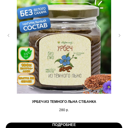
УРБЕЧ ИЗ ТЕМНОГО ЛЬНА СТ/БАНКА
Т
280
р.
ПОДРОБНЕЕ