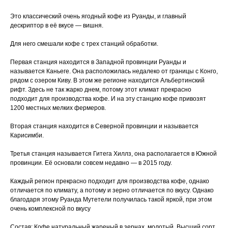
Это классический очень ягодный кофе из Руанды, и главный
дескриптор в её вкусе — вишня.
Для него смешали кофе с трех станций обработки.
Первая станция находится в Западной провинции Руанды и
называется Каньеге. Она расположилась недалеко от границы с Конго,
рядом с озером Киву. В этом же регионе находится Альбертинский
рифт. Здесь не так жарко днем, потому этот климат прекрасно
подходит для производства кофе. И на эту станцию кофе привозят
1200 местных мелких фермеров.
Вторая станция находится в Северной провинции и называется
Карисимби.
Третья станция называется Гитега Хиллз, она располагается в Южной
провинции. Её основали совсем недавно — в 2015 году.
Каждый регион прекрасно подходит для производства кофе, однако
отличается по климату, а потому и зерно отличается по вкусу. Однако
благодаря этому Руанда Мутетели получилась такой яркой, при этом
очень комплексной по вкусу
Состав: Кофе натуральный жареный в зернах, молотый. Высший сорт,