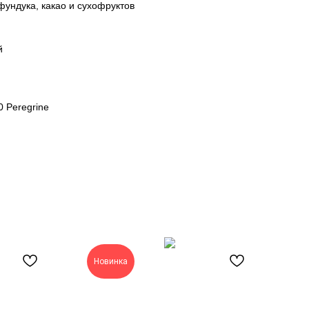
фундука, какао и сухофруктов
й
0 Peregrine
Новинка
Н