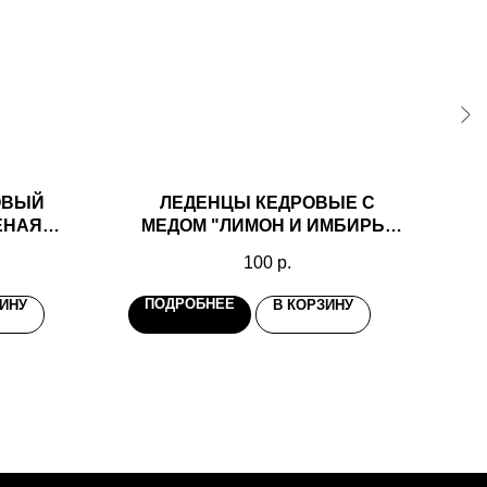
ОВЫЙ
ЛЕДЕНЦЫ КЕДРОВЫЕ С
СИ
ЕНАЯ
МЕДОМ "ЛИМОН И ИМБИРЬ"
 AND GO
6ШТ РАДОГРАД
100
р.
ПОДРОБНЕЕ
П
ЗИНУ
В КОРЗИНУ