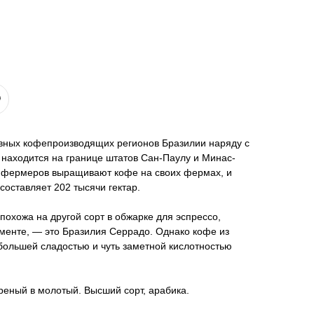
вных кофепроизводящих регионов Бразилии наряду с
 находится на границе штатов Сан-Паулу и Минас-
0 фермеров выращивают кофе на своих фермах, и
оставляет 202 тысячи гектар.
охожа на другой сорт в обжарке для эспрессо,
менте, — это Бразилия Серрадо. Однако кофе из
большей сладостью и чуть заметной кислотностью
реный в молотый. Высший сорт, арабика.