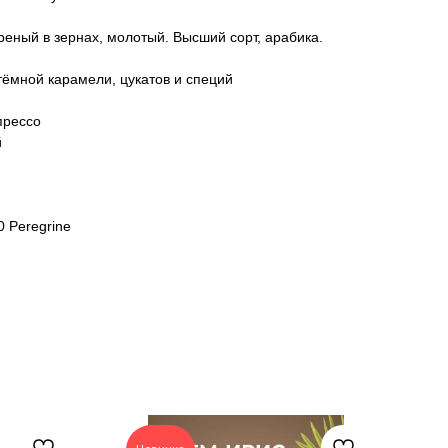
еный в зернах, молотый. Высший сорт, арабика.
тёмной карамели, цукатов и специй
прессо
й
0 Peregrine