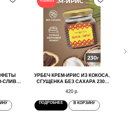
Новинка
Н
НФЕТЫ
УРБЕЧ КРЕМ-ИРИС ИЗ КОКОСА,
О-СЛИВА
СГУЩЕНКА БЕЗ САХАРА 230Г
МЕРАЛАД
К
420
р.
ПОДРОБНЕЕ
П
ЗИНУ
В КОРЗИНУ