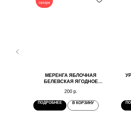
сахара
КАЯ С
МЕРЕНГА ЯБЛОЧНАЯ
У
АХАРА
БЕЛЕВСКАЯ ЯГОДНОЕ
АССОРТИ 35ГР БЕЗ САХАРА
200
р.
ПОДРОБНЕЕ
ПО
ИНУ
В КОРЗИНУ