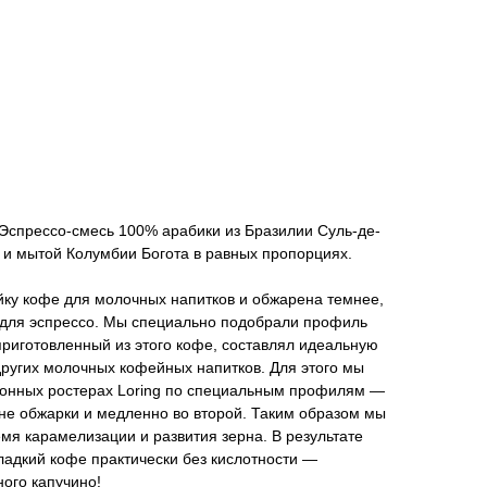
Эспрессо-смесь 100% арабики из Бразилии Суль-де-
 и мытой Колумбии Богота в равных пропорциях.
йку кофе для молочных напитков и обжарена темнее,
 для эспрессо. Мы специально подобрали профиль
 приготовленный из этого кофе, составлял идеальную
 других молочных кофейных напитков. Для этого мы
онных ростерах Loring по специальным профилям —
не обжарки и медленно во второй. Таким образом мы
я карамелизации и развития зерна. В результате
ладкий кофе практически без кислотности —
ого капучино!