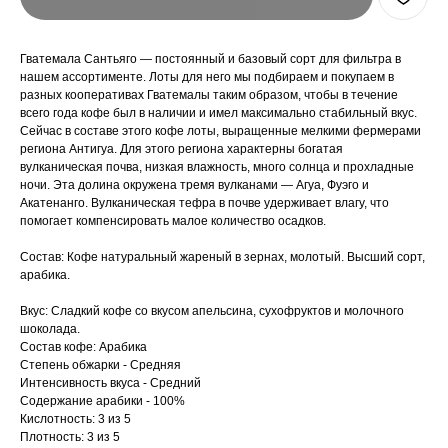
Гватемала Сантьяго — постоянный и базовый сорт для фильтра в
нашем ассортименте. Лоты для него мы подбираем и покупаем в
разных кооперативах Гватемалы таким образом, чтобы в течение
всего года кофе был в наличии и имел максимально стабильный вкус.
Сейчас в составе этого кофе лоты, выращенные мелкими фермерами
региона Антигуа. Для этого региона характерны богатая
вулканическая почва, низкая влажность, много солнца и прохладные
ночи. Эта долина окружена тремя вулканами — Агуа, Фуэго и
Акатенанго. Вулканическая тефра в почве удерживает влагу, что
помогает компенсировать малое количество осадков.
Состав: Кофе натуральный жареный в зернах, молотый. Высший сорт,
арабика.
Вкус: Сладкий кофе со вкусом апельсина, сухофруктов и молочного
шоколада.
Состав кофе: Арабика
Степень обжарки - Средняя
Интенсивность вкуса - Средний
Содержание арабики - 100%
Кислотность: 3 из 5
Плотность: 3 из 5