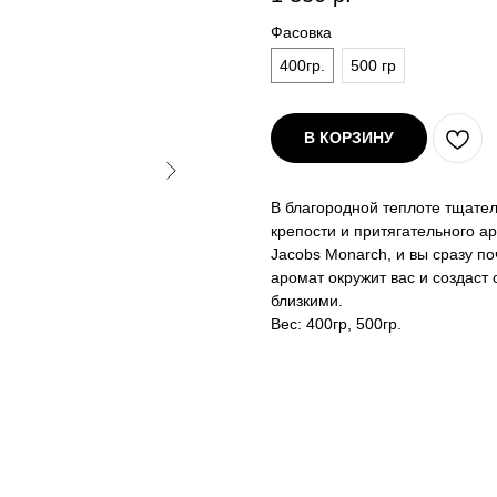
Фасовка
400гр.
500 гр
В КОРЗИНУ
В благородной теплоте тщате
крепости и притягательного а
Jacobs Monarch, и вы сразу по
аромат окружит вас и создас
близкими.
Вес: 400гр, 500гр.