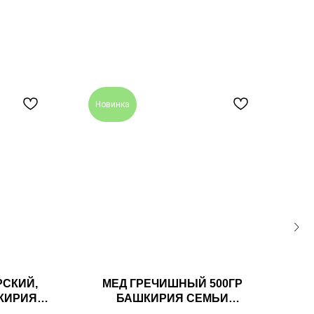
Новинка
Н
СКИЙ,
МЕД ГРЕЧИШНЫЙ 500ГР
М
КИРИЯ
БАШКИРИЯ СЕМЬИ
ВЫХ
МАМДЕЕВЫХ