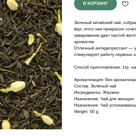
В КОРЗИНУ
Зеленый китайский чай, собр
вкус этого чая прекрасно соч
заваривании дает настой жел
ароматом.
Отличный антидепрессант — у
стимулирует работу нервных к
Способ приготовления: 1гр. на
Ароматизация: Без ароматиза
Состав: Зелёный чай
Ингредиенты: Жасмин
Назначение: Чай для женщин
Назначение: Чай успокаиваю
Weight: 50 g