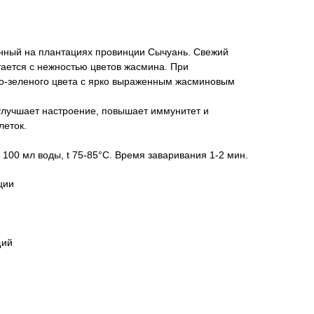
анный на плантациях провинции Сычуань. Свежий
етается с нежностью цветов жасмина. При
то-зеленого цвета с ярко выраженным жасминовым
лучшает настроение, повышает иммунитет и
леток.
 100 мл воды, t 75-85°С. Время заваривания 1-2 мин.
ции
щий