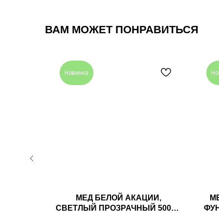
ВАМ МОЖЕТ ПОНРАВИТЬСЯ
Новинка
Но
 ЯДРОМ
МЕД БЕЛОЙ АКАЦИИ,
М
0ГР
СВЕТЛЫЙ ПРОЗРАЧНЫЙ 500ГР
ФУН
МЬИ
БАШКИРИЯ СЕМЬИ