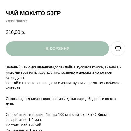
ЧАЙ МОХИТО 50ГР
Weiserhouse
210,00
р.
В КОРЗИНУ
Зеленый чай с добавлением долек лайма, кусочков кокоса, ананаса и
киви, листьев мяты, цветков апельсинового дерева и лепестков
календулы.
Настой светло-зеленого цвета с ярким вкусом и ароматом любимого
коктейля.
Освежает, поднимает настроение и дарит заряд бодрости на весь
день.
Способ приготовления: 1гр. на 100 мл воды, t 75-85°С. Время
заваривания 1-2 мин.
Состав: Зелёный чай
Ингредиенты: Персик