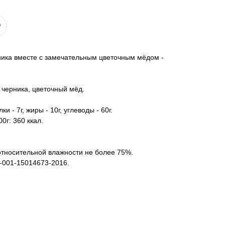
ника вместе с замечательным цветочным мёдом -
 черника, цветочный мёд.
и - 7г, жиры - 10г, углеводы - 60г.
0г: 360 ккал.
 относительной влажности не более 75%.
-001-15014673-2016.