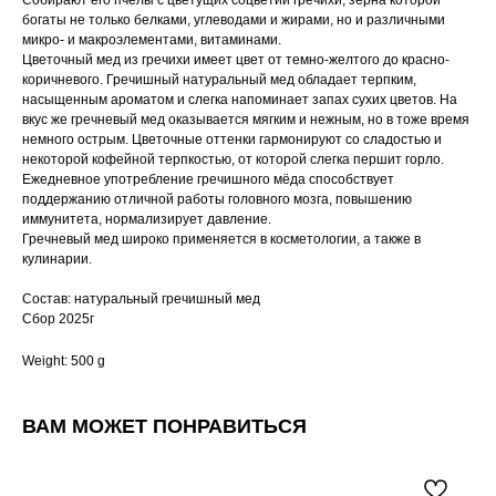
Собирают его пчелы с цветущих соцветий гречихи, зёрна которой
богаты не только белками, углеводами и жирами, но и различными
микро- и макроэлементами, витаминами.
Цветочный мед из гречихи имеет цвет от темно-желтого до красно-
коричневого. Гречишный натуральный мед обладает терпким,
насыщенным ароматом и слегка напоминает запах сухих цветов. На
вкус же гречневый мед оказывается мягким и нежным, но в тоже время
немного острым. Цветочные оттенки гармонируют со сладостью и
некоторой кофейной терпкостью, от которой слегка першит горло.
Ежедневное употребление гречишного мёда способствует
поддержанию отличной работы головного мозга, повышению
иммунитета, нормализирует давление.
Гречневый мед широко применяется в косметологии, а также в
кулинарии.
Состав: натуральный гречишный мед
Сбор 2025г
Weight: 500 g
ВАМ МОЖЕТ ПОНРАВИТЬСЯ