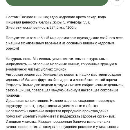
Состав: Сосновая шишка; ядро кедрового ореха сахар; вода.
Пищевая ценность: белки 2, жиры 5, углеводы 55 г.
Энергетическая ценность 274,5 ккал\100гр
Погрузитесь в волшебный мир ароматов и вкусов дикого хвойного леса
с нашим эксклюзивным вареньем из сосновых шишек с кедровым
орехом!
Натуральность: Мы используем исключительно натуральные
ингредиенты — отборные молочные шишки, собранные вручную в
экологически чистых уголках Сибири.
Авторская рецептура: Уникальные рецепты наших мастеров создают
идеальный баланс фруктовой сладости и легкой смолистой горечи.
Редкость: Только две недели в году мы можем собрать самые ценные и
свежие шишки, превращая каждую баночку в настоящее сокровище
природы.
Идеальная консистенция: Нежное варенье сохраняет природную
структуру шишек, подчеркивая их уникальные свойства.
Полезность: Полезные вещества природного происхождения
помогают укрепить иммунитет и поддержать здоровье организма.
Изящная упаковка: Каждая порционная баночка выполнена из
качественного стекла, создавая ощущение роскоши и уникальности