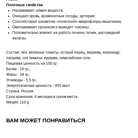
Полезные свойства
Налаживают обмен веществ;
Очищают кровь, кровеносные сосуды, артерии;
Способствуют развитию «полезной» микрофлоры кишечника;
Омолаживают организм и выводят токсины;
Положительно влияют на работу печени, почек, щитовидной
железы.
Состав: лён, вяленые томаты, острый перец, морковь, кориандр,
паприка, сок лимона, куркума, гималайская соль
Пищевая ценность на 100 гр
Белки - 18 гр.;
Жиры - 39 гр.;
Углеводы - 5,5 гр.;
Энергетическая ценность - 450 ккал.
Страна: Россия
Срок хранения: 6 месяцев в сухом месте
Weight: 110 g
ВАМ МОЖЕТ ПОНРАВИТЬСЯ