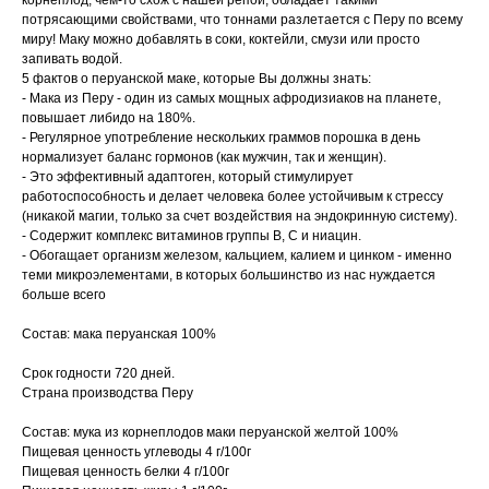
корнеплод, чем-то схож с нашей репой, обладает такими
потрясающими свойствами, что тоннами разлетается с Перу по всему
миру! Маку можно добавлять в соки, коктейли, смузи или просто
запивать водой.
5 фактов о перуанской маке, которые Вы должны знать:
- Мака из Перу - один из самых мощных афродизиаков на планете,
повышает либидо на 180%.
- Регулярное употребление нескольких граммов порошка в день
нормализует баланс гормонов (как мужчин, так и женщин).
- Это эффективный адаптоген, который стимулирует
работоспособность и делает человека более устойчивым к стрессу
(никакой магии, только за счет воздействия на эндокринную систему).
- Содержит комплекс витаминов группы В, С и ниацин.
- Обогащает организм железом, кальцием, калием и цинком - именно
теми микроэлементами, в которых большинство из нас нуждается
больше всего
Состав: мака перуанская 100%
Срок годности 720 дней.
Страна производства Перу
Состав: мука из корнеплодов маки перуанской желтой 100%
Пищевая ценность углеводы 4 г/100г
Пищевая ценность белки 4 г/100г