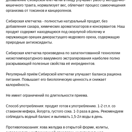
добавление Сибирской клетчатки в пищу улучшает работу желудочно-
кишечного тракта, нормализует вес, облегчает процесс самоочищения
организма от токсинов и канцерогенов.
Сибирская клетчатка - полностью натуральный продукт, без
добавления сахара, химических ароматизаторов и консервантов. Наш
продукт содержит находящуюся под скорлупой оболочку и
окружающую орешек дикорастущего кедрового ореха, содержащую
природные антиоксиданты.
Сибирская клетчатка произведена по запатентованной технологии
низкотемпературного вакуумного экстрагирования наиболее полно
раскрывающей полезные свойства её ингредиентов.
Регулярный приём Сибирской клетчатки улучшает баланса рациона
питания. Повышает его биологическую ценность и снижает
калорийность.
Не имеет ограничений по длительности приема.
Способ употребления: продукт готов к употреблению. 1-2 ст.л. со
стаканом кефира, йогурта, густого сока. 1-3 раза в день. Рекомендуем
соблюдать водный баланс и выпивать 1,5-2л воды в день.
Противопоказания: язва желудка в открытой форме, колиты,