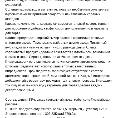
для кофе будет оценен по достоинству любителями оригинальных
сладостей.
Соленая карамель для выпечки отличается необычным сочетанием
вкусовых качеств: приятной сладости и ненавязчивых соленых
аккордов.
Карамель можно использовать как самостоятельный десерт, топпинг
для мороженого, добавку к кофе, сироп для коктейлей или карамель
для торта.
Kaarme предлагает широкий выбор соленой карамели с разными
оттенками вкусов. Также можно выбрать и другие вкусы. Пикантный
вкус сладости к чаю не оставит никого равнодушным. Слегка
солоноватый продукт идеально сочетается с пломбиром, ванильным
кремом и кофе. Сиропы, топпинги любят взрослые и дети.
К чаю сладости изготавливаются по уникальному авторскому рецепту,
который предполагает использование только качественных
ингредиентов. Производитель гарантирует отсутствие в составе
ароматизаторов, красителей, лимонной кислоты. Каждый ингредиент,
добавленный в рецептуру, проходит тщательную проверку. Благодаря
тонкому изысканному вкусу карамель для торта сделает каждый
десерт особенным.
Состав: сливки 33%, сахар свекольный, вода, кофе, соль Гималайская
розовая.
В 100 гр. продукта содержится: белки 1,5., жиры 28,2.,углеводы 26,3.
Энергетическая ценность 303,23Ккал\1270кДж.