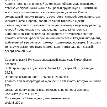
Kaarme предлагает широкий выбор соленой карамели с разными
оттенками вкусов. Также можно выбрать и другие вкусы. Пикантный
вкус сладости к чаю не оставит никого равнодушным. Слегка
солоноватый продукт идеально сочетается с пломбиром, ванильным
кремом и кофе. Сиропы, топпинги любят взрослые и дети.
К чаю сладости изготавливаются по уникальному авторскому рецепту,
который предполагает использование только качественных
ингредиентов. Производитель гарантирует отсутствие в составе
ароматизаторов, красителей, лимонной кислоты. Каждый ингредиент,
добавленный в рецептуру, проходит тщательную проверку. Благодаря
тонкому изысканному вкусу карамель для торта сделает каждый
десерт особенным.
Состав: сливки 33%, сахар свекольный, вода, соль Гималайская
розовая.
В 100 гр. продукта содержится: белки 1,26., жиры 23,01.,углеводы
29,98.
Энергетическая ценность 326,85Ккал\1368кДж.
Хранить при температуре от 4 до 250С и влажности воздуха не более
75%.
Открытую банку хранить в холодильнике не более 3 месяцев.
Вес нетто 200 гр.(+10 гр.)
Срок годности 12 месяцев с даты изготовления.
Weight: 200 g