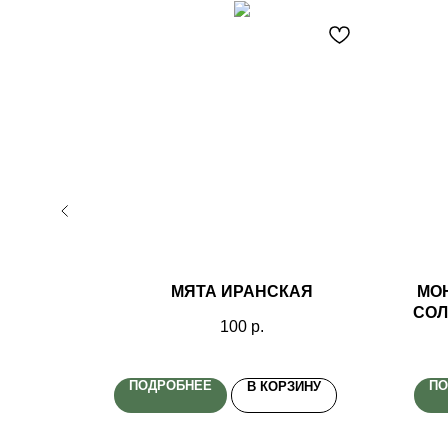
 50 ГР
МЯТА ИРАНСКАЯ
МО
СОЛ
100
р.
ПОДРОБНЕЕ
ПО
ИНУ
В КОРЗИНУ