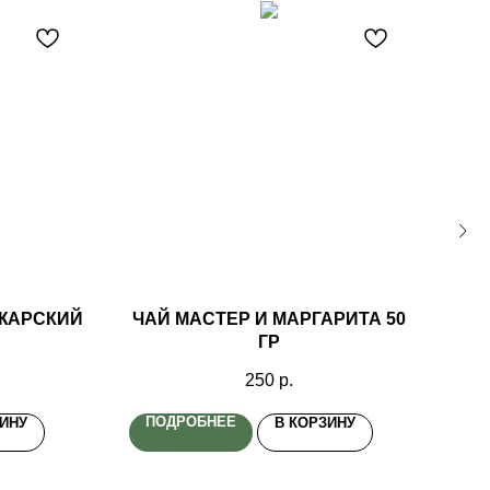
ДЖАРСКИЙ
ЧАЙ МАСТЕР И МАРГАРИТА 50
НА
ГР
ЗА
250
р.
ПОДРОБНЕЕ
П
ЗИНУ
В КОРЗИНУ