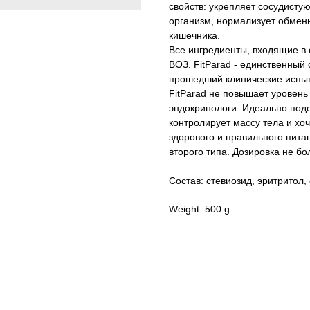
свойств: укрепляет сосудисту
организм, нормализует обмен
кишечника.
Все ингредиенты, входящие в 
ВОЗ. FitParad - единственный
прошедший клинические испыт
FitParad не повышает уровень
эндокринологи. Идеально подо
контролирует массу тела и хо
здорового и правильного пит
второго типа. Дозировка не бол
Состав: стевиозид, эритритол,
Weight: 500 g