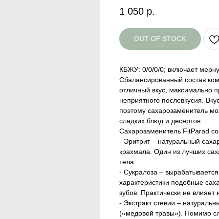
1 050
р.
OUT OF STOCK
КБЖУ: 0/0/0/0; включает мерную
Сбалансированный состав ком
отличный вкус, максимально п
неприятного послевкусия. Вку
поэтому сахарозаменитель мо
сладких блюд и десертов.
Сахарозаменитель FitParad со
- Эритрит – натуральный саха
крахмала. Один из лучших са
тела.
- Сукралоза – вырабатывается
характеристики подобные саха
зубов. Практически не влияет 
- Экстракт стевии – натураль
(«медовой травы»). Помимо сл