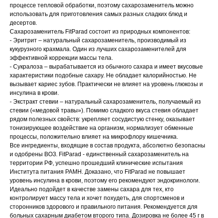
процессе тепловой обработки, поэтому сахарозаменитель можно
использовать для приготовления самых разных сладких блюд и
десертов.
Сахарозаменитель FitParad состоит из природных компонентов:
- Эритрит – натуральный сахарозаменитель, производимый из
кукурузного крахмала. Один из лучших сахарозаменителей для
эффективной коррекции массы тела.
- Сукралоза – вырабатывается из обычного сахара и имеет вкусовые
характеристики подобные сахару. Не обладает калорийностью. Не
вызывает кариес зубов. Практически не влияет на уровень глюкозы и
инсулина в крови.
- Экстракт стевии – натуральный сахарозаменитель, получаемый из
стевии («медовой травы»). Помимо сладкого вкуса стевия обладает
рядом полезных свойств: укрепляет сосудистую стенку, оказывает
тонизирующее воздействие на организм, нормализует обменные
процессы, положительно влияет на микрофлору кишечника.
Все ингредиенты, входящие в состав продукта, абсолютно безопасны
и одобрены ВОЗ. FitParad - единственный сахарозаменитель на
территории РФ, успешно прошедший клинические испытания
Института питания РАМН. Доказано, что FitParad не повышает
уровень инсулина в крови, поэтому его рекомендуют эндокринологи.
Идеально подойдет в качестве замены сахара для тех, кто
контролирует массу тела и хочет похудеть, для спортсменов и
сторонников здорового и правильного питания. Рекомендуется для
больных сахарным диабетом второго типа. Дозировка не более 45 г в