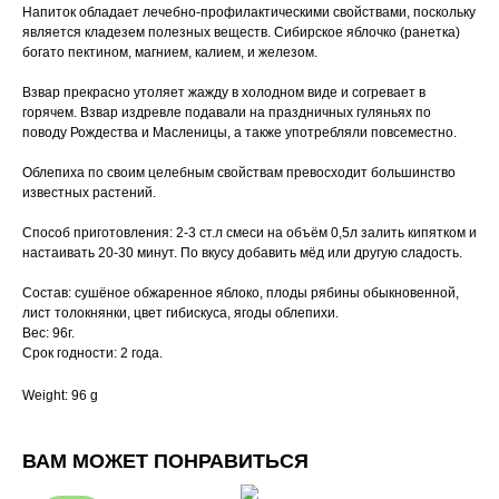
Напиток обладает лечебно-профилактическими свойствами, поскольку
является кладезем полезных веществ. Сибирское яблочко (ранетка)
богато пектином, магнием, калием, и железом.
Взвар прекрасно утоляет жажду в холодном виде и согревает в
горячем. Взвар издревле подавали на праздничных гуляньях по
поводу Рождества и Масленицы, а также употребляли повсеместно.
Облепиха по своим целебным свойствам превосходит большинство
известных растений.
Способ приготовления: 2-3 ст.л смеси на объём 0,5л залить кипятком и
настаивать 20-30 минут. По вкусу добавить мёд или другую сладость.
Состав: сушёное обжаренное яблоко, плоды рябины обыкновенной,
лист толокнянки, цвет гибискуса, ягоды облепихи.
Вес: 96г.
Срок годности: 2 года.
Weight: 96 g
ВАМ МОЖЕТ ПОНРАВИТЬСЯ