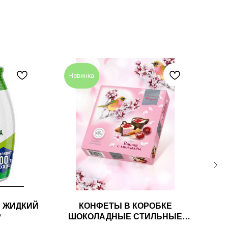
Новинка
с
 ЖИДКИЙ
КОНФЕТЫ В КОРОБКЕ
Р
ШОКОЛАДНЫЕ СТИЛЬНЫЕ
АН
ШТУЧКИ МУСС ВИШНЯ С