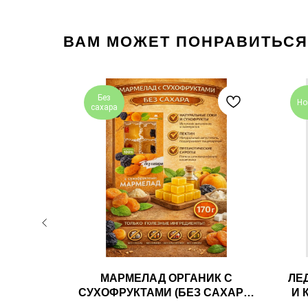
ВАМ МОЖЕТ ПОНРАВИТЬСЯ
Без
Но
сахара
ТЕЛЬ НА
МАРМЕЛАД ОРГАНИК С
ЛЕ
СТЕВИЯ
СУХОФРУКТАМИ (БЕЗ САХАРА)
И 
 30МЛ
170ГР MARMECO