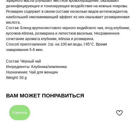
эфирного масла улучшают местное кровообращение, оказывают
дезинфицирующее и тонизирующее воздействие на кожные покровы.
Розмарин содержит в своем составе несколько видов антиоксидантов,
наибольший омолаживающий эффект из них оказывает розмариновая
кислота.
Состав: Бленд крупнолистового черного индийского чая, ягод клубники,
кусочков яблока, розмарина и лепестков василька. Несравненное
сочетание аромата клубники, яблока и розмарина.
Способ приготовления: 1гр. на 100 мл воды, t 95°C. Время
заваривания 5-6 мин.
Состав: Чёрный чай
Ингредиенты: Клубника/земляника
Назначение: Чай для женщин
Weight: 50 g
ВАМ МОЖЕТ ПОНРАВИТЬСЯ
Новинка