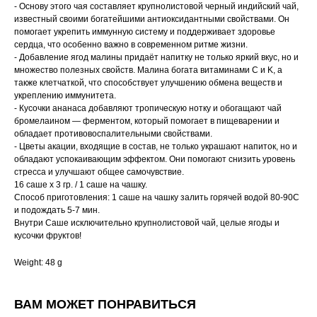
- Основу этого чая составляет крупнолистовой черный индийский чай,
известный своими богатейшими антиоксидантными свойствами. Он
помогает укрепить иммунную систему и поддерживает здоровье
сердца, что особенно важно в современном ритме жизни.
- Добавление ягод малины придаёт напитку не только яркий вкус, но и
множество полезных свойств. Малина богата витаминами C и K, а
также клетчаткой, что способствует улучшению обмена веществ и
укреплению иммунитета.
- Кусочки ананаса добавляют тропическую нотку и обогащают чай
бромелаином — ферментом, который помогает в пищеварении и
обладает противовоспалительными свойствами.
- Цветы акации, входящие в состав, не только украшают напиток, но и
обладают успокаивающим эффектом. Они помогают снизить уровень
стресса и улучшают общее самочувствие.
16 саше х 3 гр. / 1 саше на чашку.
Способ приготовления: 1 саше на чашку залить горячей водой 80-90С
и подождать 5-7 мин.
Внутри Саше исключительно крупнолистовой чай, целые ягоды и
кусочки фруктов!
Weight: 48 g
ВАМ МОЖЕТ ПОНРАВИТЬСЯ