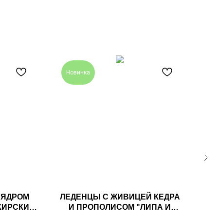
Новинка
Н
 ЯДРОМ
ЛЕДЕНЦЫ С ЖИВИЦЕЙ КЕДРА
КИРСКИЙ
И ПРОПОЛИСОМ "ЛИПА И
ВЫХ
ГРЕЙПФРУТ" 6ШТ РАДОГРАД