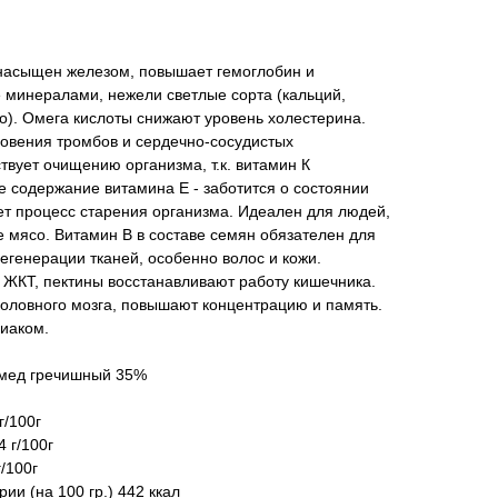
насыщен железом, повышает гемоглобин и
 минералами, нежели светлые сорта (кальций,
о). Омега кислоты снижают уровень холестерина.
новения тромбов и сердечно-сосудистых
твует очищению организма, т.к. витамин К
е содержание витамина Е - заботится о состоянии
яет процесс старения организма. Идеален для людей,
 мясо. Витамин В в составе семян обязателен для
егенерации тканей, особенно волос и кожи.
 ЖКТ, пектины восстанавливают работу кишечника.
головного мозга, повышают концентрацию и память.
иаком.
 мед гречишный 35%
г/100г
 г/100г
/100г
ии (на 100 гр.) 442 ккал