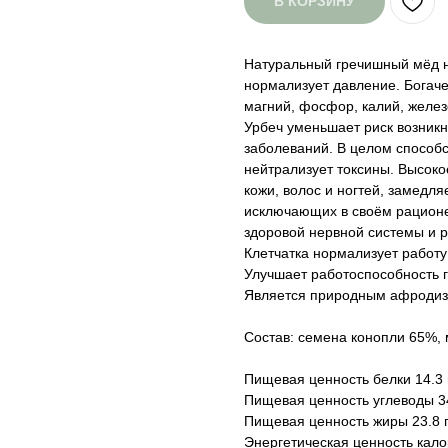
В КОРЗИНУ
Натуральный гречишный мёд 
нормализует давление. Богаче
магний, фосфор, калий, желез
Урбеч уменьшает риск возник
заболеваний. В целом способс
нейтрализует токсины. Высоко
кожи, волос и ногтей, замедл
исключающих в своём рационе
здоровой нервной системы и р
Клетчатка нормализует работу
Улучшает работоспособность 
Является природным афродиз
Состав: семена конопли 65%,
Пищевая ценность белки 14.3 
Пищевая ценность углеводы 34
Пищевая ценность жиры 23.8 г
Энергетическая ценность калор